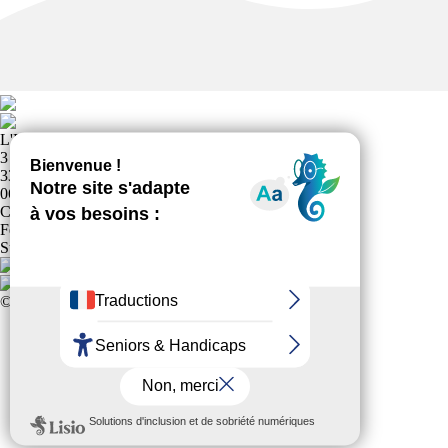
L'DANSE
3 PARC DU DEHES
33480 CASTELNAU DE MEDOC
0671614197
Club affilié à la
Fédération Française Sports pour Tous
Suivez-nous !
© 2024 Tous Droits Réservés
Mentions légales
Politique de confidentialité
Plan du site