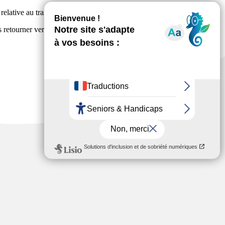
elative au traitement par le présent site de vos données personnelles.
s retourner vers la CNIL, par exemple en cliquant
ici
.