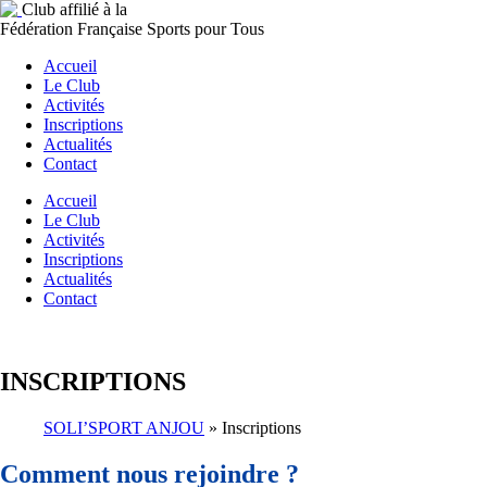
Club affilié à la
Fédération Française Sports pour Tous
Accueil
Le Club
Activités
Inscriptions
Actualités
Contact
Accueil
Le Club
Activités
Inscriptions
Actualités
Contact
INSCRIPTIONS
SOLI’SPORT ANJOU
»
Inscriptions
Comment nous rejoindre ?