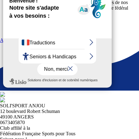
fédérale (sur le site
www.sportspourtous.org
), offres de nos
partenaires fédéraux (page « Partenaires » sur le site fédéral
www.sportspourtous.org
) ;
Vous participez à des animations fédérales.
Accéder au site web fédéral
SOLI'SPORT ANJOU
12 boulevard Robert Schuman
49100 ANGERS
0673405870
Club affilié à la
Fédération Française Sports pour Tous