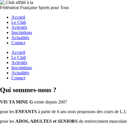
Club affilié à la
Fédération Française Sports pour Tous
Accueil
Le Club
Activités
Inscriptions
Actualités
Contact
Accueil
Le Club
Activités
Inscriptions
Actualités
Contact
Qui sommes-nous ?
VIS TA MINE G
existe depuis 2007
pour les
ENFANTS
à partir de 6 ans nous proposons des cours de L.I.
pour les
ADOS, ADULTES et SENIORS
du renforcement musculaire,