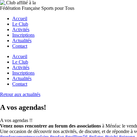
Club affilié à la
Fédération Française Sports pour Tous
Accueil
Le Club
Activités
Inscriptions
Actualités
Contact
Accueil
Le Club
Activités
Inscriptions
Actualités
Contact
Retour aux actualités
A vos agendas!
A vos agendas !!
Venez nous rencontrer au forum des associations
à Ménéac le vendr
Une occasion de découvrir nos activités, de discuter, et de répondre à 
#renforcementmusculaire
#pedag
#guilliers56
#pilates
#taichi
#qigong