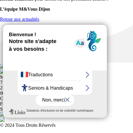
L’équipe M&Vous Dijon
Retour aux actualités
M & VOUS
7 RUE PHILIPPE LE HARDI
21000 DIJON
0616253363
Club affilié à la
Fédération Française Sports pour Tous
Suivez-nous !
© 2024 Tous Droits Réservés