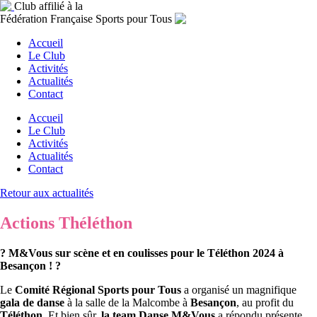
Club affilié à la
Fédération Française Sports pour Tous
Accueil
Le Club
Activités
Actualités
Contact
Accueil
Le Club
Activités
Actualités
Contact
Retour aux actualités
Actions Théléthon
? M&Vous sur scène et en coulisses pour le Téléthon 2024 à
Besançon ! ?
Le
Comité Régional Sports pour Tous
a organisé un magnifique
gala de danse
à la salle de la Malcombe à
Besançon
, au profit du
Téléthon
. Et bien sûr,
la team Danse M&Vous
a répondu présente