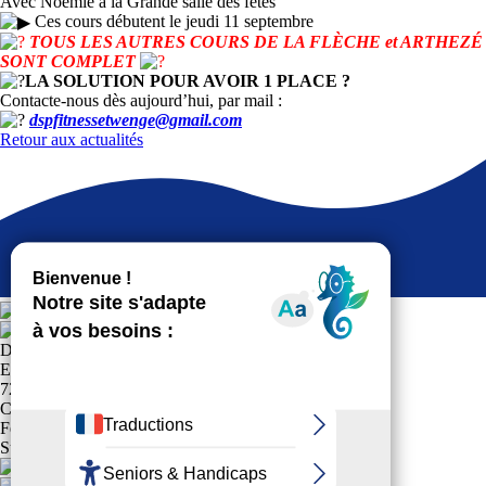
Avec Noémie à la Grande salle des fêtes
Ces cours débutent le jeudi 11 septembre
TOUS LES AUTRES COURS DE LA FLÈCHE et ARTHEZÉ
SONT COMPLET
LA SOLUTION POUR AVOIR 1 PLACE ?
Contacte-nous dès aujourd’hui, par mail :
dspfitnessetwenge@gmail.com
Retour aux actualités
DSP FITNESS ET WENGE
Espace Pierre Mendès-France
72200 LA FLÈCHE
Club affilié à la
Fédération Française Sports pour Tous
Suivez-nous !