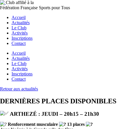
Club affilié à la
Fédération Française Sports pour Tous
Accueil
Actualités
Le Club
Activités
Inscriptions
Contact
Accueil
Actualités
Le Club
Activités
Inscriptions
Contact
Retour aux actualités
DERNIÈRES PLACES DISPONIBLES
ARTHEZÉ : JEUDI – 20h15 – 21h30
Renforcement musculaire
13 places