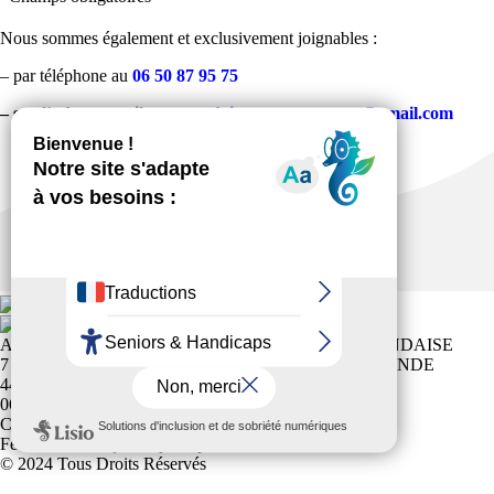
Nous sommes également et exclusivement joignables :
– par téléphone au
06 50 87 95 75
– sur l’adresse mail
: guerandaisesportspourtous@gmail.com
ASSOCIATION SPORTS POUR TOUS LA GUÉRANDAISE
7 PLC DU MARCHE AU BOIS MAIRIE DE GUERANDE
44350 GUERANDE
06 50 87 95 75
Club affilié à la
Fédération Française Sports pour Tous
© 2024 Tous Droits Réservés