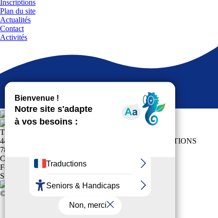
Inscriptions
Plan du site
Actualités
Contact
Activités
TRIEL GYM TONIC
44 RUE DES CRENEAUX MAISON DES ASSOCIATIONS
78510 TRIEL SUR SEINE
Club affilié à la
Fédération Française Sports pour Tous
Suivez-nous !
© 2024 Tous Droits Réservés
Mentions légales