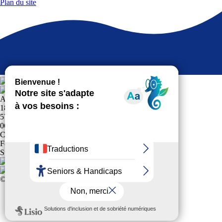
Plan du site
ASSOCIATION SPORTS LOISIRS
18 RUE DES CERISIERS
57460 BOUSBACH
0677899031
Club affilié à la
Fédération Française Sports pour Tous
Suivez-nous !
© 2024 Tous Droits Réservés
Politique de confidentialité
Plan du site