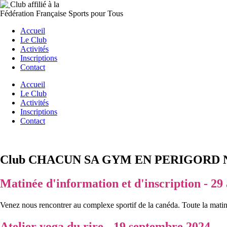
Club affilié à la
Fédération Française Sports pour Tous
Accueil
Le Club
Activités
Inscriptions
Contact
Accueil
Le Club
Activités
Inscriptions
Contact
Club CHACUN SA GYM EN PERIGORD 
Matinée d'information et d'inscription - 29
Venez nous rencontrer au complexe sportif de la canéda. Toute la matinée
Atelier yoga du rire - 19 septembre 2024