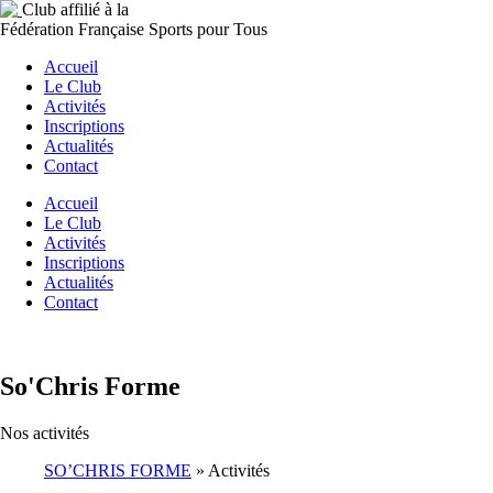
Club affilié à la
Fédération Française Sports pour Tous
Accueil
Le Club
Activités
Inscriptions
Actualités
Contact
Accueil
Le Club
Activités
Inscriptions
Actualités
Contact
So'Chris Forme
Nos activités
SO’CHRIS FORME
»
Activités