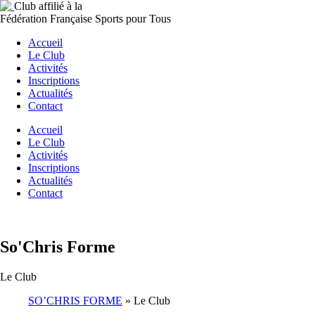
Club affilié à la
Fédération Française Sports pour Tous
Accueil
Le Club
Activités
Inscriptions
Actualités
Contact
Accueil
Le Club
Activités
Inscriptions
Actualités
Contact
So'Chris Forme
Le Club
SO’CHRIS FORME
»
Le Club