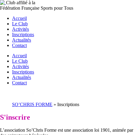
Club affilié à la
Fédération Française Sports pour Tous
Accueil
Le Club
Activités
Inscriptions
Actualités
Contact
Accueil
Le Club
Activités
Inscriptions
Actualités
Contact
SO’CHRIS FORME
»
Inscriptions
S'inscrire
L’association So’Chris Forme est une association loi 1901, animée par